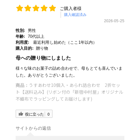
ご購入者様
購入確認済み
2026-05-25
性別:
男性
年齢:
70代以上
利用度:
最近利用し始めた（ここ1年以内）
購入目的:
贈り物
母への贈り物にしました
様々な味のお菓子の詰め合わせで、母もとても喜んでいま
した。ありがとうございました。
うすあわせ10個入・あられ詰合わせ 2折セッ
商品：
ト【送料込み】(リボン付の「新宿中村屋」オリジナル
不織布でラッピングしてお届けします)
役に立った
0
サイトからの返信