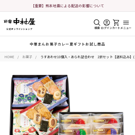
【重要】熊本地震による配送の影響について
検索
ログイン
カート
メニュー
公式オンラインショップ
中華まん
お菓子
カレー
夏ギフト
お試し商品
HOME
お菓子
うすあわせ10個入・あられ詰合わせ 2折セット【送料込み】