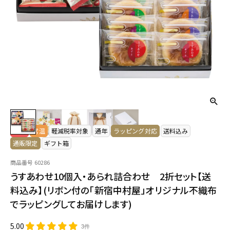
NEW
常温
軽減税率対象
通年
ラッピング対応
送料込み
通販限定
ギフト箱
商品番号
60286
うすあわせ10個入・あられ詰合わせ 2折セット【送
料込み】(リボン付の「新宿中村屋」オリジナル不織布
でラッピングしてお届けします)
5.00
3件