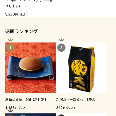
けします)
3,550
(税込)
週間ランキング
1
2
逸品どら焼 6個【送料別】
新宿カリーあられ 8袋入
1,188
(税込)
842
(税込)