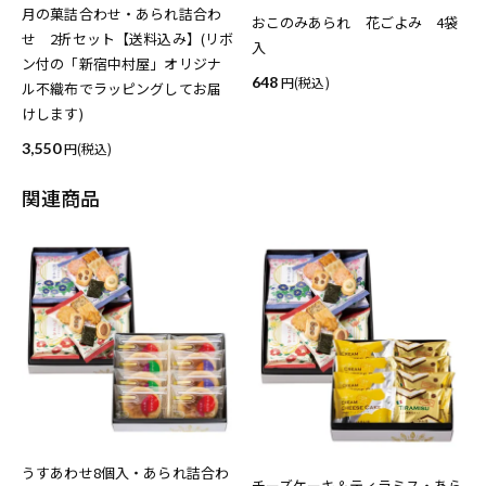
月の菓詰合わせ・あられ詰合わ
おこのみあられ 花ごよみ 4袋
せ 2折セット【送料込み】(リボ
入
ン付の「新宿中村屋」オリジナ
648
(税込)
ル不織布でラッピングしてお届
けします)
3,550
(税込)
関連商品
うすあわせ8個入・あられ詰合わ
チーズケーキ＆ティラミス・あら