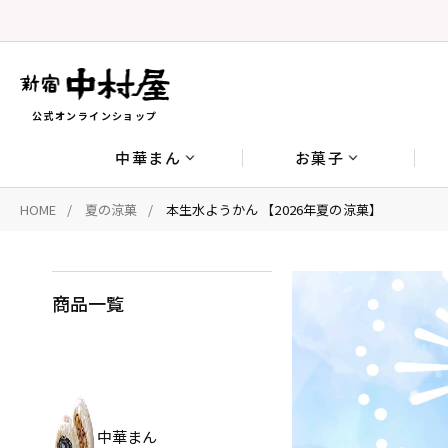
公式オンラインショップ
中華まん
お菓子
HOME
夏の涼菓
本生水ようかん 【2026年夏の涼菓】
商品一覧
中華まん