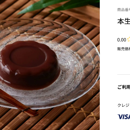
商品番
本生
0.00
販売価
ご利
クレジ