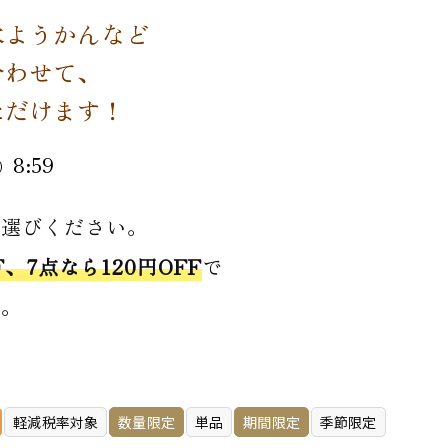
水ようかんなど
合わせて、
ただけます！
8:59
）
お選びください。
、7点なら120円OFF
で
す。
軽減税率対象
数量限定
単品
期間限定
季節限定