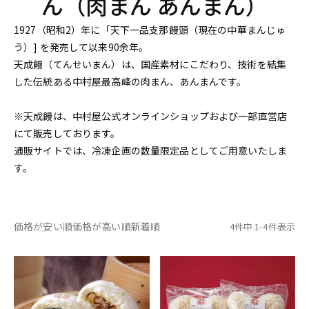
ん（肉まん あんまん）
1927（昭和2）年に「天下一品支那饅頭（現在の中華まんじゅ
う）] を発売して以来90余年。
天成饅（てんせいまん）は、国産素材にこだわり、技術を結集
した伝統ある中村屋最高峰の肉まん、あんまんです。
※天成饅は、中村屋公式オンラインショップおよび一部直営店
にて販売しております。
通販サイトでは、冷凍企画の数量限定品としてご用意いたしま
す。
価格が安い順
価格が高い順
新着順
4
件中
1
-
4
件表示