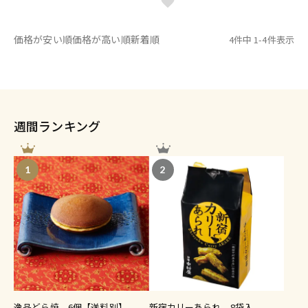
価格が安い順
価格が高い順
新着順
4
件中
1
-
4
件表示
週間ランキング
1
2
逸品どら焼 6個【送料別】
新宿カリーあられ 8袋入