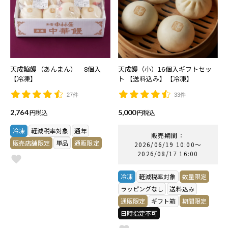
天成餡饅（あんまん） 8個入
天成饅（小）16個入ギフトセッ
【冷凍】
ト 【送料込み】【冷凍】
27件
33件
2,764
税込
5,000
税込
冷凍
軽減税率対象
通年
販売期間
販売店舗限定
単品
通販限定
2026/06/19 10:00
〜
2026/08/17 16:00
冷凍
軽減税率対象
数量限定
ラッピングなし
送料込み
通販限定
ギフト箱
期間限定
日時指定不可