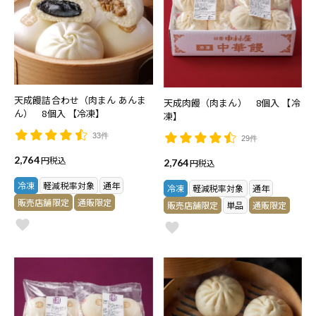
天成饅詰合わせ（肉まん あんま
天成肉饅（肉まん） 8個入 【冷
ん） 8個入 【冷凍】
凍】
33件
29件
2,764
税込
2,764
税込
冷凍
軽減税率対象
通年
冷凍
軽減税率対象
通年
販売店舗限定
通販限定
販売店舗限定
単品
通販限定