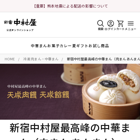
【重要】熊本地震による配送の影響について
検索
ログイン
カート
メニュー
公式オンラインショップ
中華まん
お菓子
カレー
夏ギフト
お試し商品
HOME
冷凍 肉まん・中華まん
新宿中村屋最高峰の中華まん（肉まん あんま
新宿中村屋最高峰の中華ま