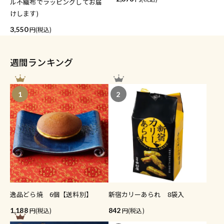
ル不織布でラッピングしてお届
けします)
3,550
(税込)
週間ランキング
1
2
逸品どら焼 6個【送料別】
新宿カリーあられ 8袋入
1,188
(税込)
842
(税込)