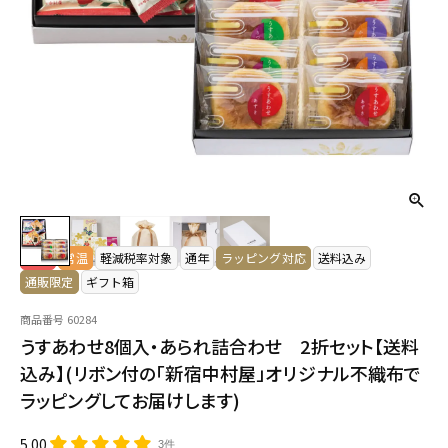
NEW
常温
軽減税率対象
通年
ラッピング対応
送料込み
通販限定
ギフト箱
商品番号
60284
うすあわせ8個入・あられ詰合わせ 2折セット【送料
込み】(リボン付の「新宿中村屋」オリジナル不織布で
ラッピングしてお届けします)
5.00
3件