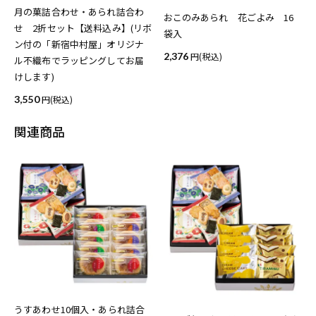
月の菓詰合わせ・あられ詰合わ
おこのみあられ 花ごよみ 16
せ 2折セット【送料込み】(リボ
袋入
ン付の「新宿中村屋」オリジナ
2,376
(税込)
ル不織布でラッピングしてお届
けします)
3,550
(税込)
関連商品
うすあわせ10個入・あられ詰合