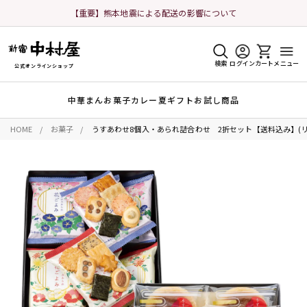
【重要】熊本地震による配送の影響について
検索
ログイン
カート
メニュー
公式オンラインショップ
中華まん
お菓子
カレー
夏ギフト
お試し商品
HOME
お菓子
うすあわせ8個入・あられ詰合わせ 2折セット【送料込み】(