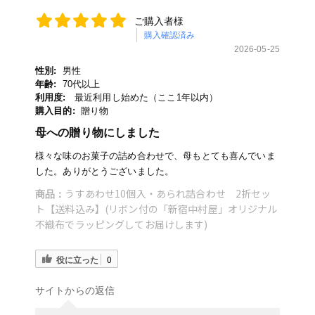
ご購入者様
購入確認済み
2026-05-25
性別:
男性
年齢:
70代以上
利用度:
最近利用し始めた（ここ1年以内）
購入目的:
贈り物
母への贈り物にしました
様々な味のお菓子の詰め合わせで、母もとても喜んでいま
した。ありがとうございました。
うすあわせ10個入・あられ詰合わせ 2折セッ
商品：
ト【送料込み】(リボン付の「新宿中村屋」オリジナル
不織布でラッピングしてお届けします)
役に立った
0
サイトからの返信