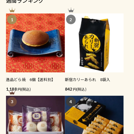
週間ランキング
1
2
逸品どら焼 6個【送料別】
新宿カリーあられ 8袋入
1,188
(税込)
842
(税込)
3
4