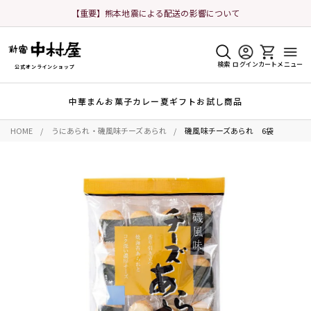
【重要】熊本地震による配送の影響について
検索
ログイン
カート
メニュー
公式オンラインショップ
中華まん
お菓子
カレー
夏ギフト
お試し商品
HOME
うにあられ・磯風味チーズあられ
磯風味チーズあられ 6袋