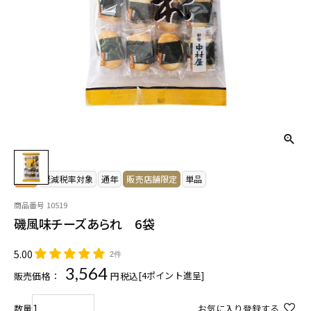
常温
軽減税率対象
通年
販売店舗限定
単品
商品番号
10519
磯風味チーズあられ 6袋
5.00
2件
3,564
[
4
ポイント進呈]
販売価格：
税込
お気に入り登録する