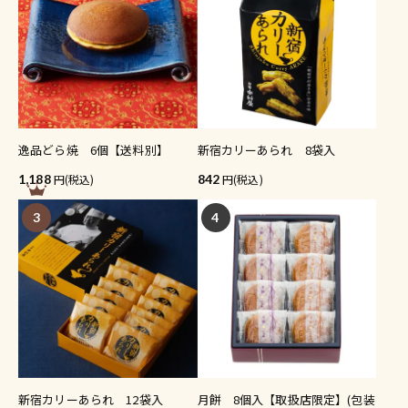
逸品どら焼 6個【送料別】
新宿カリーあられ 8袋入
1,188
(税込)
842
(税込)
3
4
新宿カリーあられ 12袋入
月餅 8個入【取扱店限定】(包装