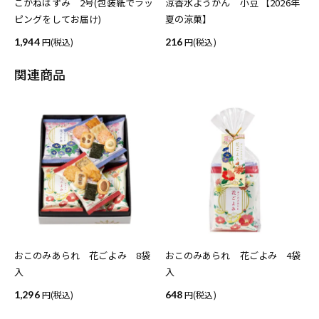
こがねはずみ 2号(包装紙でラッ
涼香水ようかん 小豆 【2026年
ピングをしてお届け)
夏の涼菓】
1,944
(税込)
216
(税込)
関連商品
おこのみあられ 花ごよみ 8袋
おこのみあられ 花ごよみ 4袋
入
入
1,296
(税込)
648
(税込)