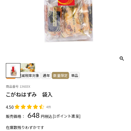
常温
軽減税率対象
通年
数量限定
単品
商品番号
13603X
こがねはずみ 袋入
4.50
4件
648
[
1
ポイント進呈]
販売価格：
税込
在庫数残りわずかです