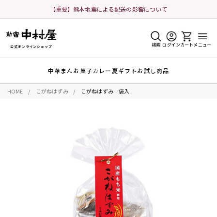
【重要】熊本地震による配送の影響について
検索
ログイン
カート
メニュー
公式オンラインショップ
中華まん
お菓子
カレー
夏ギフト
お試し商品
HOME
こがねはずみ
こがねはずみ 袋入