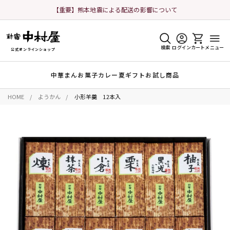
【重要】熊本地震による配送の影響について
検索
ログイン
カート
メニュー
公式オンラインショップ
中華まん
お菓子
カレー
夏ギフト
お試し商品
HOME
ようかん
小形羊羹 12本入