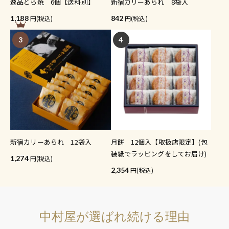
逸品どら焼 6個【送料別】
新宿カリーあられ 8袋入
1,188
(税込)
842
(税込)
3
4
新宿カリーあられ 12袋入
月餅 12個入【取扱店限定】(包
装紙でラッピングをしてお届け)
1,274
(税込)
2,354
(税込)
中村屋が選ばれ続ける理由