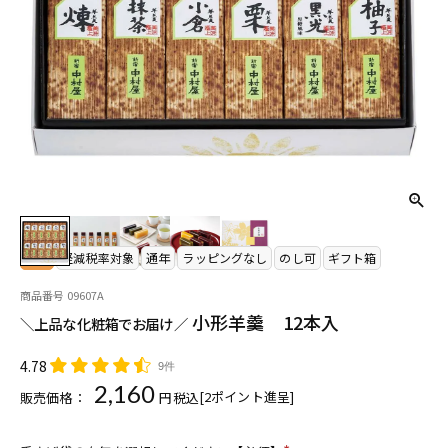
常温
軽減税率対象
通年
ラッピングなし
のし可
ギフト箱
商品番号
09607A
小形羊羹 12本入
＼上品な化粧箱でお届け／
4.78
9件
2,160
[
2
ポイント進呈]
販売価格：
税込