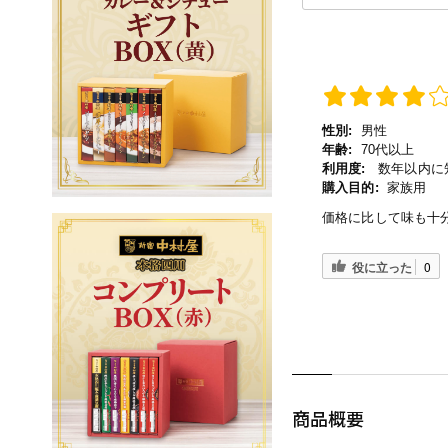
性別:
男性
年齢:
70代以上
利用度:
数年以内に
購入目的:
家族用
価格に比して味も十
役に立った
0
商品概要