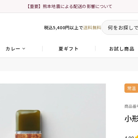
【重要】熊本地震による配送の影響について
税込5,400円以上で
送料無料
夏ギフト
お試し商品
カレー
常温
商品番
小
4.00