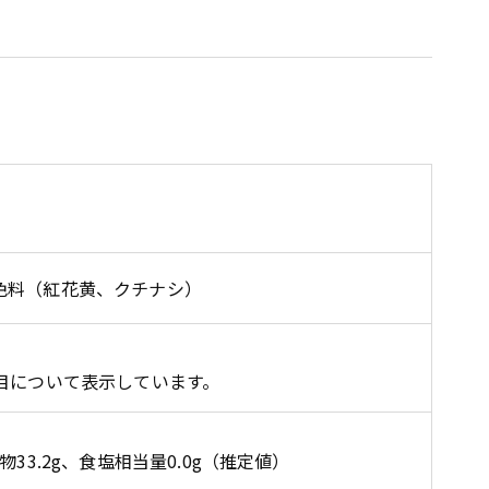
色料（紅花黄、クチナシ）
目について表示しています。
化物33.2g、食塩相当量0.0g（推定値）