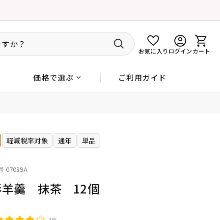
お気に入り
ログイン
カート
ご利用ガイド
価格で選ぶ
軽減税率対象
通年
単品
号
07039A
形羊羹 抹茶 12個
1件