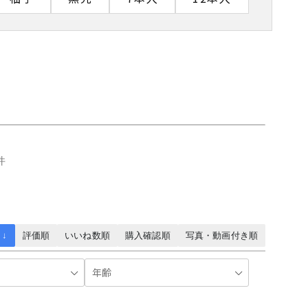
件
 ↓
評価順
いいね数順
購入確認順
写真・動画付き順