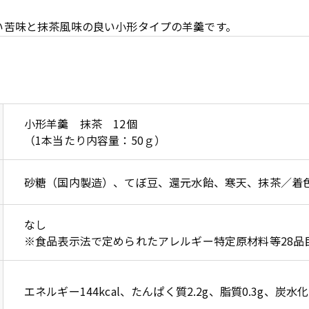
い苦味と抹茶風味の良い小形タイプの羊羹です。
小形羊羹 抹茶 12個
（1本当たり内容量：50ｇ）
砂糖（国内製造）、てぼ豆、還元水飴、寒天、抹茶／着
なし
※食品表示法で定められたアレルギー特定原材料等28品
エネルギー144kcal、たんぱく質2.2g、脂質0.3g、炭水