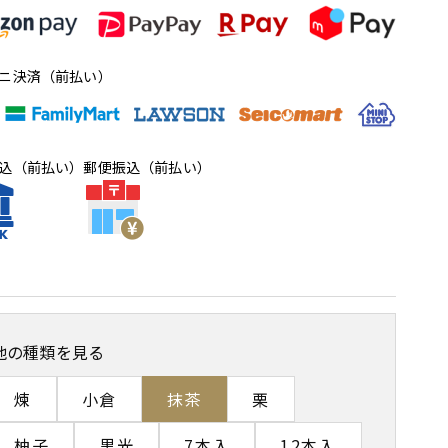
ニ決済（前払い）
込（前払い）
郵便振込（前払い）
他の種類を見る
煉
小倉
抹茶
栗
柚子
黒光
7本入
12本入