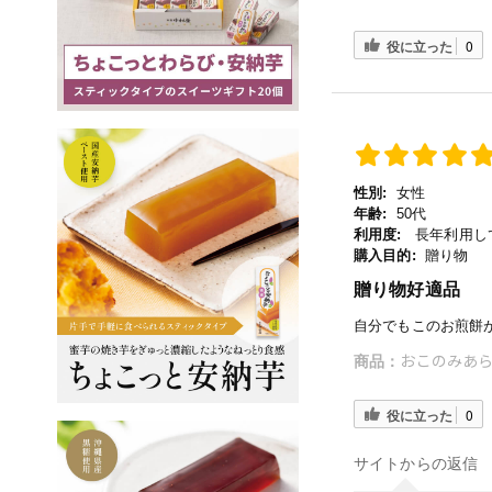
役に立った
0
性別:
女性
年齢:
50代
利用度:
長年利用し
購入目的:
贈り物
贈り物好適品
自分でもこのお煎餅
おこのみあら
商品：
役に立った
0
サイトからの返信