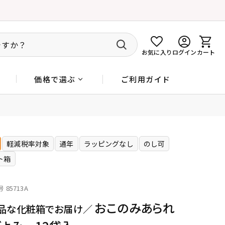
お気に入り
ログイン
カート
ご利用ガイド
価格で選ぶ
軽減税率対象
通年
ラッピングなし
のし可
ト箱
号
85713A
おこのみあられ
品な化粧箱でお届け／