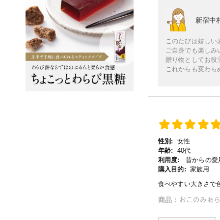
新宿中
このたびは嬉しい
ご自身でも楽しみ
贈り物としてお役
これからも変わら
性別:
女性
年齢:
40代
利用度:
昔からの愛用
購入目的:
家族用
食べやすい大きさで
おこのみあら
商品：