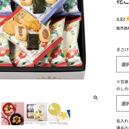
花ご
4.83
販売価
手さげ
※包装
のしの
名入れ
連名の