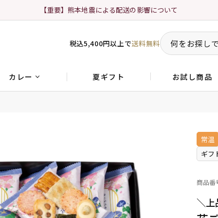
【重要】熊本地震による配送の影響について
税込5,400円以上で
送料無料
夏ギフト
お試し商品
カレー
常温
ギフ
商品番
＼上