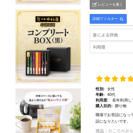
レビューを書く
詳細フィルター
性別:
女性
年齢:
40代
利用度:
長年利用し
購入目的:
贈り物
職場でお世話になっ
話になりたいです。
おこのみあら
商品：