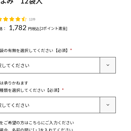
よみ 12袋入
12件
1,782
[
2
ポイント進呈]
格：
税込
袋の有無を選択してください【必須】
(
必
須
)
は承りかねます
種類を選択してください【必須】
(
必
須
)
をご希望の方はこちらにご入力ください
場合、名前の間に[・]を入れてください