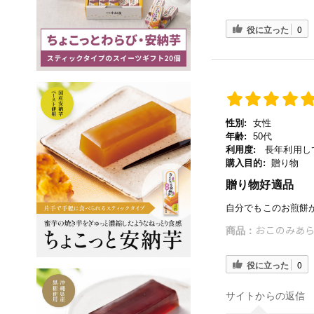
役に立った
0
性別:
女性
年齢:
50代
利用度:
長年利用し
購入目的:
贈り物
贈り物好適品
自分でもこのお煎餅
おこのみあら
商品：
役に立った
0
サイトからの返信