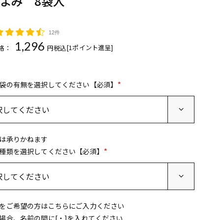
ごよみ 8袋入
12件
1,296
[
1
ポイント進呈]
格：
税込
袋の有無を選択してください【必須】
(
必
須
)
は承りかねます
種類を選択してください【必須】
(
必
須
)
をご希望の方はこちらにご入力ください
場合、名前の間に[・]を入れてください