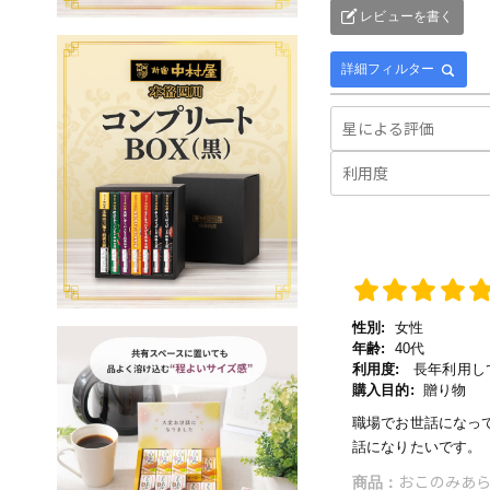
レビューを書く
詳細フィルター
性別:
女性
年齢:
40代
利用度:
長年利用し
購入目的:
贈り物
職場でお世話になっ
話になりたいです。
おこのみあら
商品：