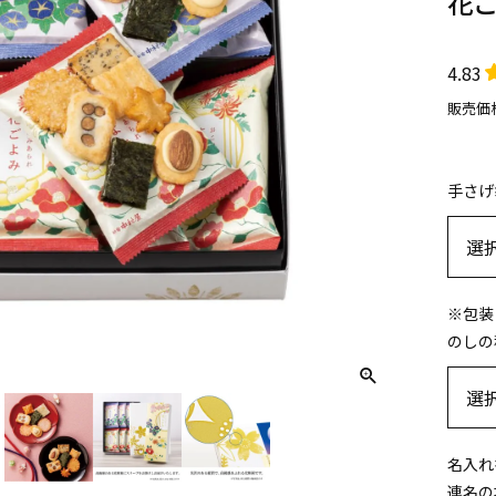
花
4.83
販売価
手さげ
※包装
のしの
名入れ
連名の