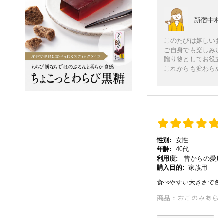
新宿中
このたびは嬉しい
ご自身でも楽しみ
贈り物としてお役
これからも変わら
性別:
女性
年齢:
40代
利用度:
昔からの愛用
購入目的:
家族用
食べやすい大きさで
おこのみあら
商品：