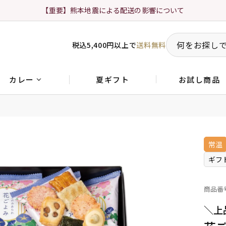
【重要】熊本地震による配送の影響について
税込5,400円以上で
送料無料
夏ギフト
お試し商品
カレー
常温
ギフ
商品番
＼上