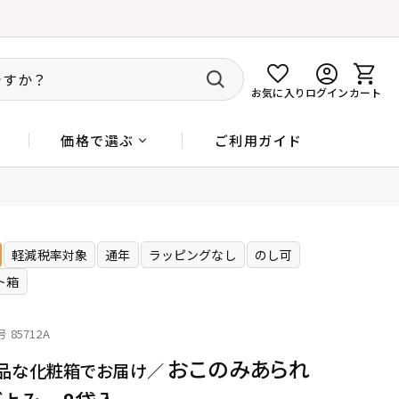
お気に入り
ログイン
カート
ご利用ガイド
価格で選ぶ
軽減税率対象
通年
ラッピングなし
のし可
ト箱
号
85712A
おこのみあられ
品な化粧箱でお届け／