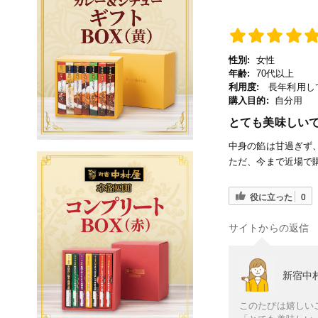
性別:
女性
年齢:
70代以上
利用度:
長年利用し
購入目的:
自分用
とても美味しい
中身の餡は甘過ぎず
ただ、今まで近場で
役に立った
0
サイトからの返信
新宿中
このたびは嬉しい