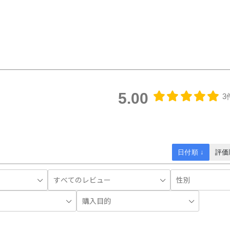
5.00
3
日付順 ↓
評価