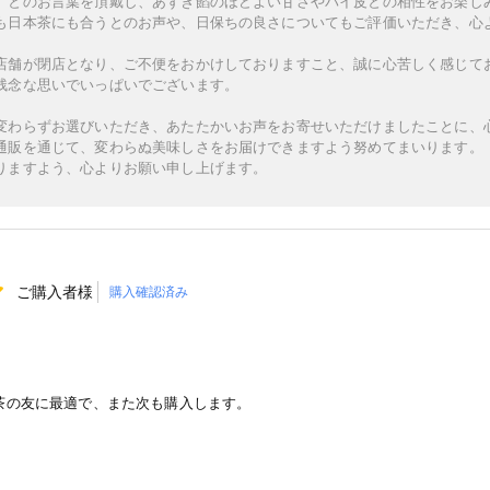
」とのお言葉を頂戴し、あずき餡のほどよい甘さやパイ皮との相性をお楽し
も日本茶にも合うとのお声や、日保ちの良さについてもご評価いただき、心
店舗が閉店となり、ご不便をおかけしておりますこと、誠に心苦しく感じて
残念な思いでいっぱいでございます。
変わらずお選びいただき、あたたかいお声をお寄せいただけましたことに、
通販を通じて、変わらぬ美味しさをお届けできますよう努めてまいります。
りますよう、心よりお願い申し上げます。
ご購入者様
購入確認済み
茶の友に最適で、また次も購入します。