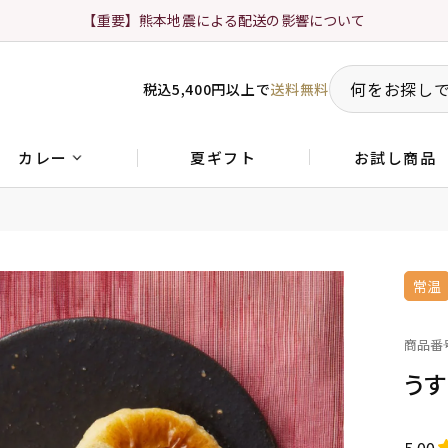
【重要】熊本地震による配送の影響について
税込5,400円以上で
送料無料
夏ギフト
お試し商品
カレー
常温
商品番
うす
5.00