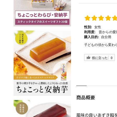
性別:
女性
利用度:
昔からの愛用
購入目的:
自分用
子どもの頃から変わ
役に立った
0
商品概要
風味の良いあずき餡