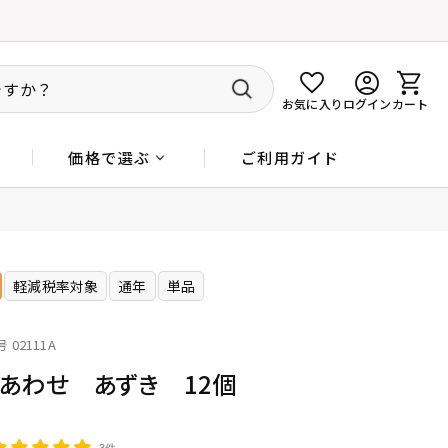
お気に入り
ログイン
カート
ご利用ガイド
価格で選ぶ
軽減税率対象
通年
単品
号
02111A
あわせ あずき 12個
3件