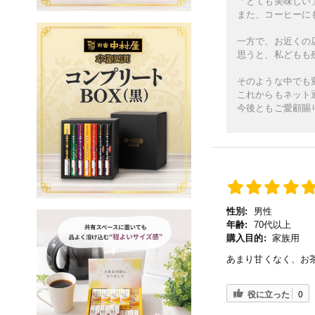
「とても美味しい
また、コーヒーに
一方で、お近くの
思うと、私どもも
そのような中でも
これからもネット
今後ともご愛顧賜
性別:
男性
年齢:
70代以上
購入目的:
家族用
あまり甘くなく、お
役に立った
0