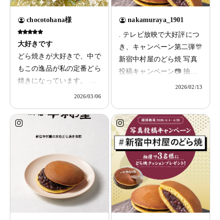
chocotohana様
nakamuraya_1901
. テレビ放映で大好評につ
大好きです
き、キャンペーン第二弾🎊
どら焼きが大好きで、中で
新宿中村屋のどら焼 写真
もこの逸品が私の定番どら
投稿キャンペーン📷 抽選
焼きになっています。 皮
で3名様に「逸品どら焼6個
2026/02/13
のふんわり感と餡の程よい
入」をプレゼント🎁 「新
2026/03/06
甘さがやみつきで定期的に
宿中村屋のどら焼」を食べ
食べたくなります。
る際の写真を募集します！
皆さんのお気に入りやおす
すめの食べ方を教えてくだ
さい☺️ 締切：2026年3月15
日（日） 応募方法：
①Instagram で新宿中村屋
【公式
（@nakamuraya_1901）を
フォロー ②「新宿中村屋