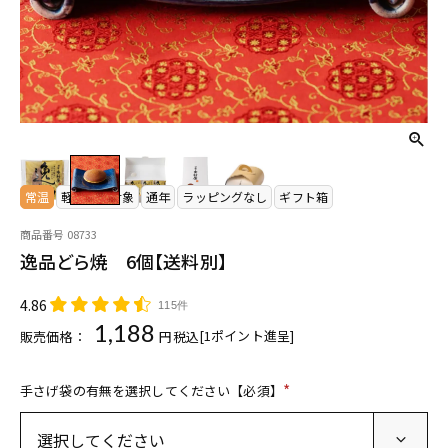
常温
軽減税率対象
通年
ラッピングなし
ギフト箱
商品番号
08733
逸品どら焼 6個【送料別】
4.86
115件
1,188
[
1
ポイント進呈]
販売価格：
税込
手さげ袋の有無を選択してください【必須】
(
必