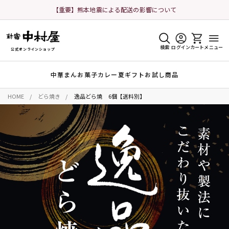
【重要】熊本地震による配送の影響について
検索
ログイン
カート
メニュー
公式オンラインショップ
中華まん
お菓子
カレー
夏ギフト
お試し商品
HOME
どら焼き
逸品どら焼 6個【送料別】