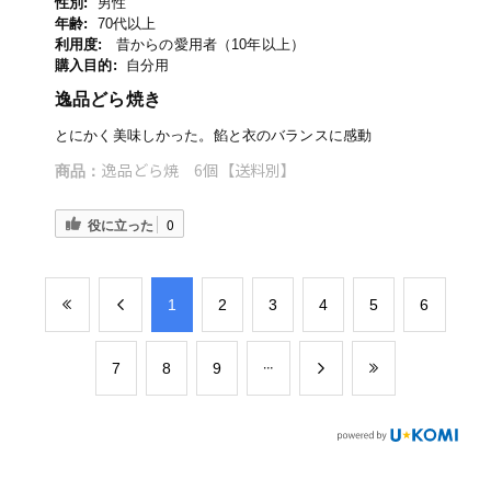
性別:
男性
年齢:
70代以上
利用度:
昔からの愛用者（10年以上）
購入目的:
自分用
逸品どら焼き
とにかく美味しかった。餡と衣のバランスに感動
逸品どら焼 6個【送料別】
商品：
役に立った
0
​1
​2
​3
​4
​5
​6
​7
​8
​9