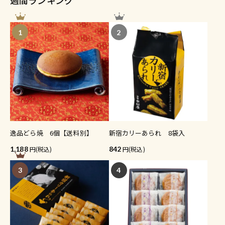
週間ランキング
1
2
逸品どら焼 6個【送料別】
新宿カリーあられ 8袋入
1,188
(税込)
842
(税込)
3
4