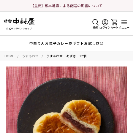
【重要】熊本地震による配送の影響について
検索
ログイン
カート
メニュー
公式オンラインショップ
中華まん
お菓子
カレー
夏ギフト
お試し商品
HOME
うすあわせ
うすあわせ あずき 12個