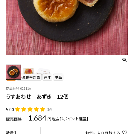
常温
軽減税率対象
通年
単品
商品番号
02111A
うすあわせ あずき 12個
5.00
3件
1,684
[
2
ポイント進呈]
販売価格：
税込
お気に入り登録する