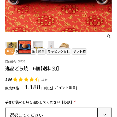
常温
軽減税率対象
通年
ラッピングなし
ギフト箱
商品番号
08733
逸品どら焼 6個【送料別】
4.86
115件
1,188
[
1
ポイント進呈]
販売価格：
税込
手さげ袋の有無を選択してください【必須】
(
必