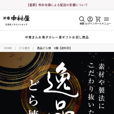
【重要】熊本地震による配送の影響について
検索
ログイン
カート
メニュー
公式オンラインショップ
中華まん
お菓子
カレー
夏ギフト
お試し商品
HOME
どら焼き
逸品どら焼 6個【送料別】