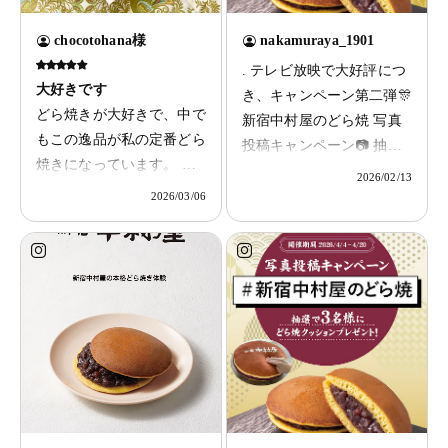
chocotohana様
nakamuraya_1901
. テレビ放映で大好評につ
大好きです
き、キャンペーン第二弾🎊
どら焼きが大好きで、中で
新宿中村屋のどら焼 写真
もこの逸品が私の定番どら
投稿キャンペーン📷 抽選
焼きになっています。 皮
で3名様に「逸品どら焼6個
2026/02/13
のふんわり感と餡の程よい
入」をプレゼント🎁 「新
2026/03/06
甘さがやみつきで定期的に
宿中村屋のどら焼」を食べ
食べたくなります。
る際の写真を募集します！
皆さんのお気に入りやおす
すめの食べ方を教えてくだ
さい☺️ 締切：2026年3月15
日（日） 応募方法：
①Instagram で新宿中村屋
【公式
（@nakamuraya_1901）を
フォロー ②「新宿中村屋