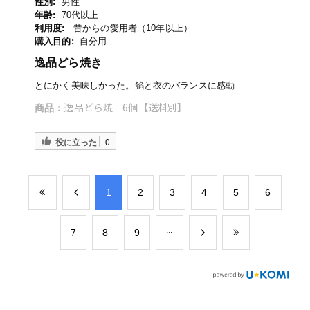
性別:
男性
年齢:
70代以上
利用度:
昔からの愛用者（10年以上）
購入目的:
自分用
逸品どら焼き
とにかく美味しかった。餡と衣のバランスに感動
逸品どら焼 6個【送料別】
商品：
役に立った
0
​1
​2
​3
​4
​5
​6
​7
​8
​9