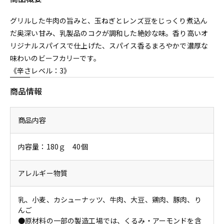
グリルした牛肉の旨みと、玉ねぎとレンズ豆をじっくり煮込ん
だ奥深い甘み、乳製品のコクが調和した絶妙な味。香り高いオ
リジナルスパイスで仕上げた、スパイス香るまろやかで濃厚な
味わいのビーフカリーです。
《辛さレベル：3》
商品情報
商品内容
内容量：180ｇ 40個
アレルギー物質
乳、小麦、カシューナッツ、牛肉、大豆、鶏肉、豚肉、り
んご
●原材料の一部の製造工場では、くるみ・アーモンドを含