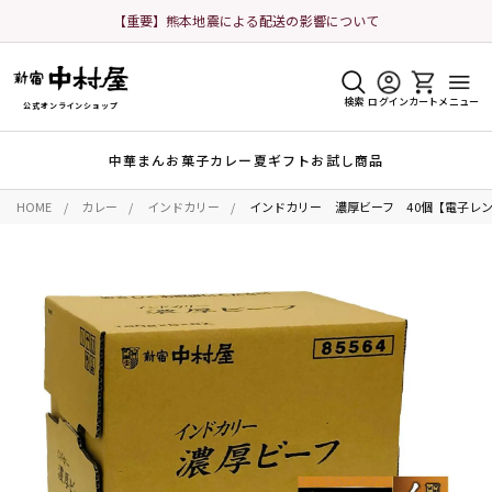
【重要】熊本地震による配送の影響について
検索
ログイン
カート
メニュー
公式オンラインショップ
中華まん
お菓子
カレー
夏ギフト
お試し商品
HOME
カレー
インドカリー
インドカリー 濃厚ビーフ 40個【電子レ