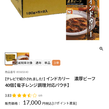
常温
軽減税率対象
通年
単品
３辛
商品番号
85565X40
インドカリー 濃厚ビーフ
【テレビで紹介されました！】
40個【電子レンジ調理対応パウチ】
3.83
6件
17,000
[
17
ポイント進呈]
販売価格：
税込