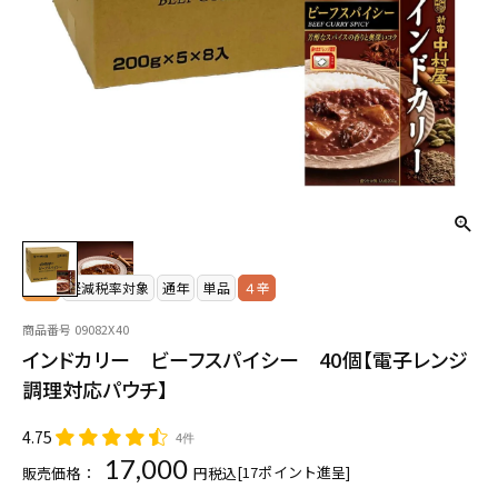
常温
軽減税率対象
通年
単品
４辛
商品番号
09082X40
インドカリー ビーフスパイシー 40個【電子レンジ
調理対応パウチ】
4.75
4件
17,000
[
17
ポイント進呈]
販売価格：
税込