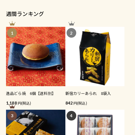
週間ランキング
1
2
逸品どら焼 6個【送料別】
新宿カリーあられ 8袋入
1,188
(税込)
842
(税込)
3
4