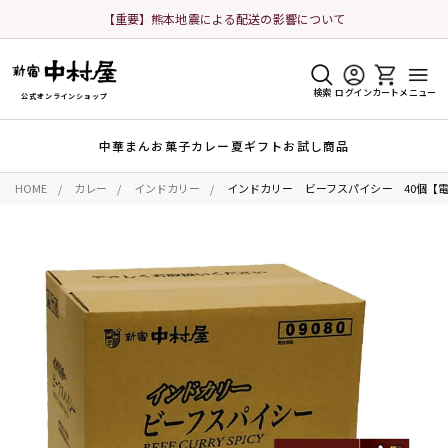
【重要】熊本地震による配送の影響について
検索
ログイン
カート
メニュー
公式オンラインショップ
中華まん
お菓子
カレー
夏ギフト
お試し商品
HOME
カレー
インドカリー
インドカリー ビーフスパイシー 40個【