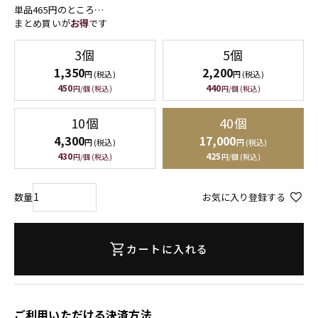
単品465円のところ…
まとめ買いが
お得
です
3個
5個
1,350
2,200
円 (税込)
円 (税込)
450
440
円/個 (税込)
円/個 (税込)
10個
40個
4,300
17,000
円 (税込)
円 (税込)
430
425
円/個 (税込)
円/個 (税込)
お気に入り登録する
カートに入れる
ご利用いただける決済方法