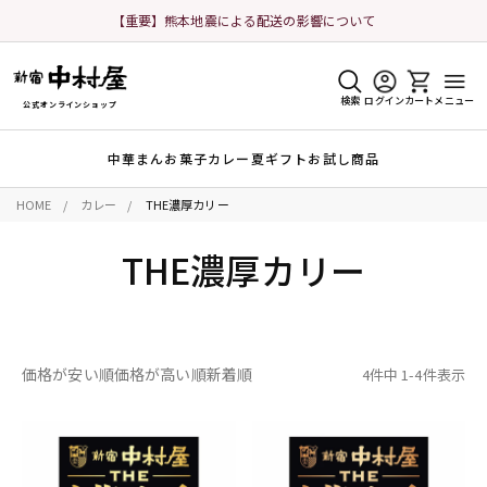
【重要】熊本地震による配送の影響について
検索
ログイン
カート
メニュー
公式オンラインショップ
中華まん
お菓子
カレー
夏ギフト
お試し商品
HOME
カレー
THE濃厚カリー
THE濃厚カリー
価格が安い順
価格が高い順
新着順
4
件中
1
-
4
件表示