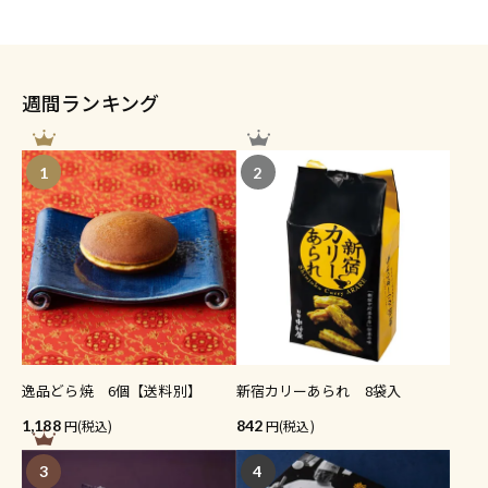
週間ランキング
1
2
逸品どら焼 6個【送料別】
新宿カリーあられ 8袋入
1,188
(税込)
842
(税込)
3
4