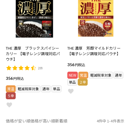
THE 濃厚 ブラックスパイシー
THE 濃厚 芳醇マイルドカリー
カリー 【電子レンジ調理対応パ
【電子レンジ調理対応パウチ】
ウチ】
356
税込
2件
NEW
常温
軽減税率対象
通年
356
税込
単品
２辛
常温
軽減税率対象
通年
単品
５辛
価格が安い順
価格が高い順
新着順
4
件中
1
-
4
件表示