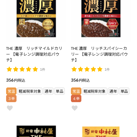
THE 濃厚 リッチマイルドカリ
THE 濃厚 リッチスパイシーカ
ー 【電子レンジ調理対応パウ
リー 【電子レンジ調理対応パウ
チ】
チ】
1件
1件
356
税込
356
税込
常温
軽減税率対象
通年
単品
常温
軽減税率対象
通年
単品
３辛
４辛