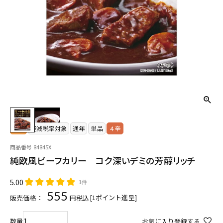
常温
軽減税率対象
通年
単品
４辛
商品番号
84845X
純欧風ビーフカリー コク深いデミの芳醇リッチ
5.00
1件
555
[
1
ポイント進呈]
販売価格：
税込
お気に入り登録する