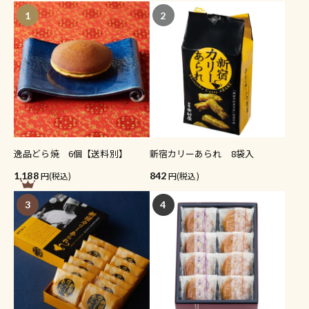
1
2
逸品どら焼 6個【送料別】
新宿カリーあられ 8袋入
1,188
(税込)
842
(税込)
3
4