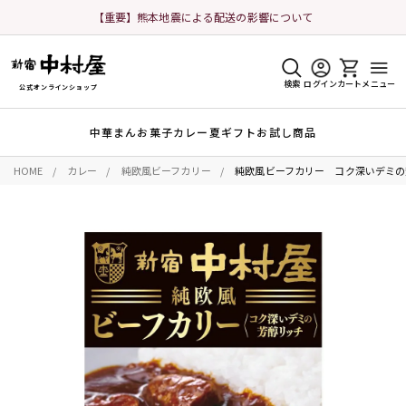
【重要】熊本地震による配送の影響について
検索
ログイン
カート
メニュー
公式オンラインショップ
中華まん
お菓子
カレー
夏ギフト
お試し商品
HOME
カレー
純欧風ビーフカリー
純欧風ビーフカリー コク深いデミの