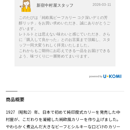
2026-03-11
新宿中村屋スタッフ
このたびは「純欧風ビーフカリー コク深いデミの芳
醇リッチ」をお買い求めいただき、誠にありがとうご
ざいます。
レトルトとは思えない味わいと感じていただき、さら
に「購入して良かった」とのお言葉まで頂戴し、スタ
ッフ一同大変うれしく拝見いたしました。
これからもご期待にお応えできる一品をお届けできる
よう、味づくりに一層努めてまいります。
商品概要
1927（昭和2）年、日本で初めて純印度式カリーを発売した中
村屋が、こだわりを凝縮した純欧風カリーを作り上げました。
やわらかく煮込んだ大きなビーフとシルキーな口どけのカリー