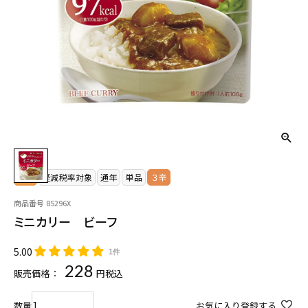
常温
軽減税率対象
通年
単品
３辛
商品番号
85296X
ミニカリー ビーフ
5.00
1件
228
販売価格：
税込
お気に入り登録する