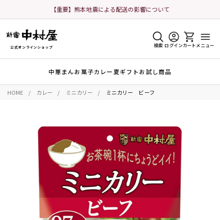
【重要】熊本地震による配送の影響について
検索
ログイン
カート
メニュー
公式オンラインショップ
中華まん
お菓子
カレー
夏ギフト
お試し商品
HOME
カレー
ミニカリー
ミニカリー ビーフ