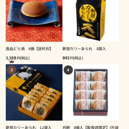
逸品どら焼 6個【送料別】
新宿カリーあられ 8袋入
1,188
(税込)
842
(税込)
3
4
新宿カリーあられ 12袋入
月餅 8個入【取扱店限定】(包装