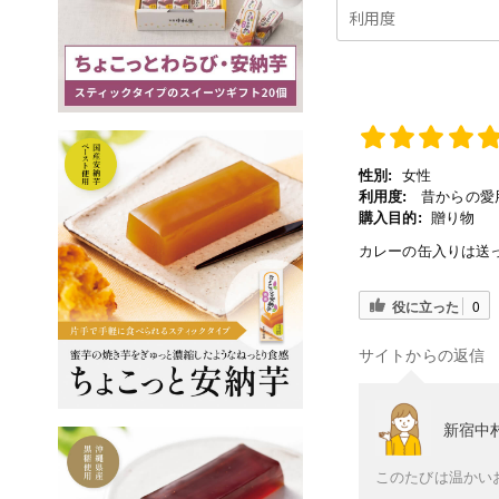
性別:
女性
利用度:
昔からの愛用
購入目的:
贈り物
カレーの缶入りは送
役に立った
0
サイトからの返信
新宿中
このたびは温かい