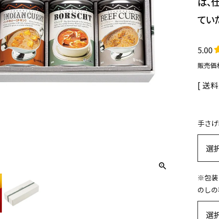
は、
てい
5.00
販売価
送料
手さげ
※包装
のしの