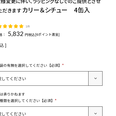
仕様変更に伴い、ラッピングなしでのご提供とさせ
カリー＆シチュー 4缶入
ただきます
1件
5,832
[
6
ポイント進呈]
格：
税込
込
袋の有無を選択してください【必須】
(
必
須
)
は承りかねます
種類を選択してください【必須】
(
必