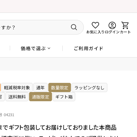
お気に入り
ログイン
カート
ご利用ガイド
価格で選ぶ
軽減税率対象
通年
数量限定
ラッピングなし
可
送料無料
通販限定
ギフト箱
号
04231
までギフト包装してお届けしておりました本商品