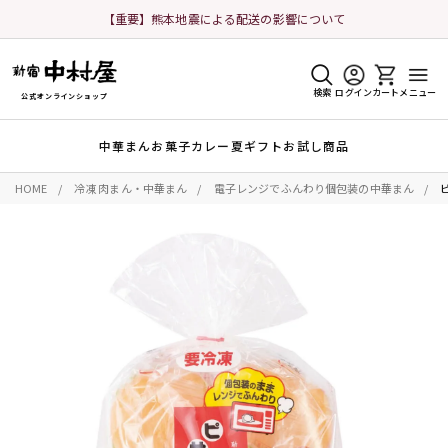
【重要】熊本地震による配送の影響について
検索
ログイン
カート
メニュー
公式オンラインショップ
中華まん
お菓子
カレー
夏ギフト
お試し商品
HOME
冷凍 肉まん・中華まん
電子レンジでふんわり個包装の中華まん