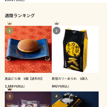
週間ランキング
1
2
逸品どら焼 6個【送料別】
新宿カリーあられ 8袋入
1,188
(税込)
842
(税込)
3
4