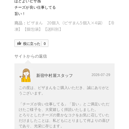
ほどよいピザ感
チーズが良い仕事してる
旨い！
ピザまん 20個入（ピザまん5個入×4袋） 【冷
商品：
凍】【個包装】【送料別】
役に立った
0
サイトからの返信
2026-07-29
新宿中村屋スタッフ
この度は、ピザまんをご購入いただき、誠にありがと
うございます。
「チーズが良い仕事してる」「旨い」とご満足いただ
けたご様子を、大変嬉しく拝読いたしました。
とろりとしたチーズの豊かなコクをお気に召していた
だけましたことは、私どもにとりまして何よりの喜び
であり、光栄に存じます。