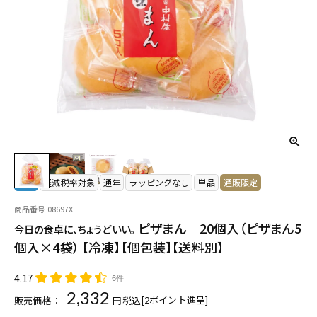
冷凍
軽減税率対象
通年
ラッピングなし
単品
通販限定
商品番号
08697X
ピザまん 20個入（ピザまん5
今日の食卓に、ちょうどいい。
個入×4袋） 【冷凍】【個包装】【送料別】
4.17
6件
2,332
[
2
ポイント進呈]
販売価格：
税込