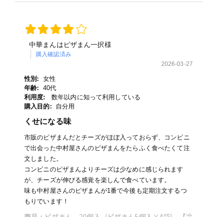
中華まんはピザまん一択様
購入確認済み
2026-03-27
性別:
女性
年齢:
40代
利用度:
数年以内に知って利用している
購入目的:
自分用
くせになる味
市販のピザまんだとチーズがほぼ入っておらず、コンビニ
で出会った中村屋さんのピザまんをたらふく食べたくて注
文しました。
コンビニのピザまんよりチーズは少なめに感じられます
が、チーズが伸びる感覚を楽しんで食べています。
味も中村屋さんのピザまんが1番で今後も定期注文するつ
もりでいます！
ピザまん 20個入（ピザまん5個入×4袋） 【冷