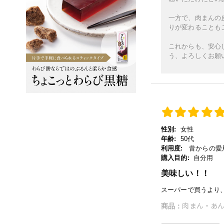
一方で、肉まんの
りが変わることも
これからも、安心
う、よろしくお願
性別:
女性
年齢:
50代
利用度:
昔からの愛用
購入目的:
自分用
美味しい！！
スーパーで買うより
肉まん・あん
商品：