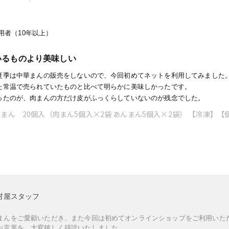
者（10年以上）
いるものより美味しい
夏季は中華まんの販売をしないので、今回初めてネットを利用してみました
た常温で売られていたものと比べて明らかに美味しかったです。
ったのが、肉まんの方だけ皮がふっくらしていないのが残念でした。
まん 20個入（肉まん5個入×2袋 あんまん5個入×2袋） 【冷凍】
村屋スタッフ
まんをご愛顧いただき、また今回は初めてオンラインショップをご利用いた
お言葉を、大変嬉しく拝読いたしました。