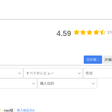
4.59
1
日付順 ↓
評価
nao様
購入確認済み