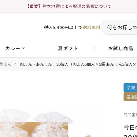
【重要】熊本地震による配送の影響について
税込5,400円以上で
送料無料
夏ギフト
お試し商品
カレー
華まん
肉まん・あんまん 20個入（肉まん5個入×2袋 あんまん5個入
冷凍
通販
商品番
今日