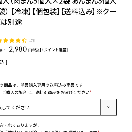
個入（肉まん5個入×2袋 あんまん5個入
袋） 【冷凍】【個包装】【送料込み】※クー
便は別途
17件
2,980
[
3
ポイント進呈]
格：
税込
込
の商品は、単品購入専用の送料込み商品です
上ご購入の場合は、送料別商品をお選びください
(
必
須
)
含まれておりますが、