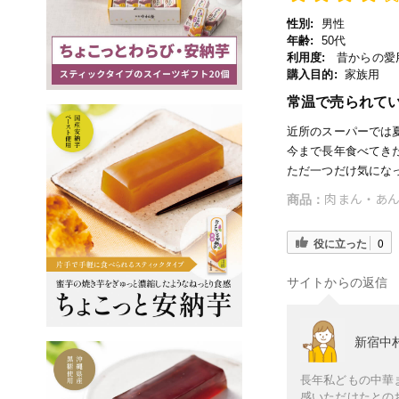
性別:
男性
年齢:
50代
利用度:
昔からの愛用
購入目的:
家族用
常温で売られて
近所のスーパーでは
今まで長年食べてき
ただ一つだけ気にな
肉まん・あん
商品：
役に立った
0
サイトからの返信
新宿中
長年私どもの中華
感いただけたとの