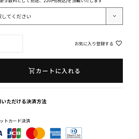
便手数料として別途、220円(税込)を頂戴いたします
(
必
須
)
お気に入り登録する
カートに入れる
用いただける決済方法
ットカード決済