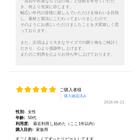
「流石中村屋ならではの味」と信頼を寄せていただ
き、何より光栄に存じます。
幅広い年代の皆様に親しんでいただける味わいを目指
し、素材と製法にこだわってまいりましたので、
そのようにお感じいただけましたことを大変嬉しく思
っております。
また、次回はより大きなサイズでの贈り物をご検討く
ださり、心より感謝申し上げます。
またのご利用を心よりお待ち申し上げております。
ご購入者様
購入確認済み
2026-06-21
性別:
女性
年齢:
50代
利用度:
最近利用し始めた（ここ1年以内）
購入目的:
家族用
すごく美味しくてずっとリピートしてます。