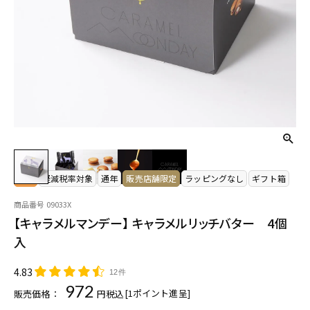
常温
軽減税率対象
通年
販売店舗限定
ラッピングなし
ギフト箱
商品番号
09033X
【キャラメルマンデー】 キャラメルリッチバター 4個
入
4.83
12件
972
[
1
ポイント進呈]
販売価格：
税込