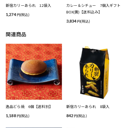
新宿カリーあられ 12袋入
カレー＆シチュー 7個入ギフト
BOX(黄)【送料込み】
1,274
(税込)
3,834
(税込)
関連商品
逸品どら焼 6個【送料別】
新宿カリーあられ 8袋入
1,188
(税込)
842
(税込)