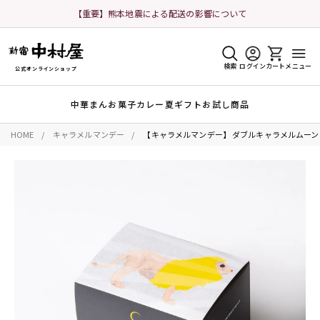
【重要】熊本地震による配送の影響について
検索
ログイン
カート
メニュー
公式オンラインショップ
中華まん
お菓子
カレー
夏ギフト
お試し商品
HOME
キャラメルマンデー
【キャラメルマンデー】 ダブルキャラメルムーン