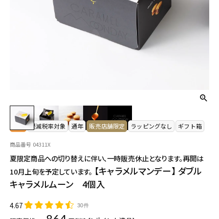
常温
軽減税率対象
通年
販売店舗限定
ラッピングなし
ギフト箱
商品番号
04311X
夏限定商品への切り替えに伴い、一時販売休止となります。再開は
【キャラメルマンデー】 ダブル
10月上旬を予定しています。
キャラメルムーン 4個入
4.67
30件
864