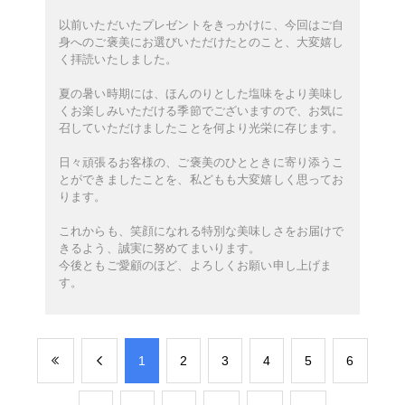
以前いただいたプレゼントをきっかけに、今回はご自
身へのご褒美にお選びいただけたとのこと、大変嬉し
く拝読いたしました。
夏の暑い時期には、ほんのりとした塩味をより美味し
くお楽しみいただける季節でございますので、お気に
召していただけましたことを何より光栄に存じます。
日々頑張るお客様の、ご褒美のひとときに寄り添うこ
とができましたことを、私どもも大変嬉しく思ってお
ります。
これからも、笑顔になれる特別な美味しさをお届けで
きるよう、誠実に努めてまいります。
今後ともご愛顧のほど、よろしくお願い申し上げま
す。
​1
​2
​3
​4
​5
​6