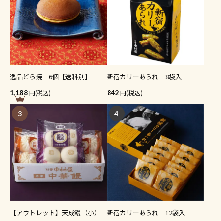
逸品どら焼 6個【送料別】
新宿カリーあられ 8袋入
1,188
(税込)
842
(税込)
3
4
【アウトレット】天成饅（小）
新宿カリーあられ 12袋入