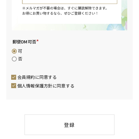
郵便DM可否
(
可
必
否
須
)
会員規約
に同意する
個人情報保護方針
に同意する
登録