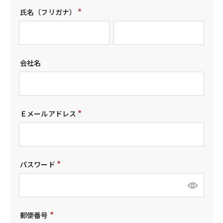
)
氏名（フリガナ）
(
必
須
)
会社名
Ｅメールアドレス
(
必
須
)
パスワード
(
必
須
)
郵便番号