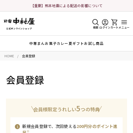
【重要】熊本地震による配送の影響について
検索
ログイン
カート
メニュー
公式オンラインショップ
中華まん
お菓子
カレー
夏ギフト
お試し商品
HOME
会員登録
会員登録
5
会員様限定うれしい
つの特典
新規会員登録で、次回使える
200円分のポイント進
※
呈