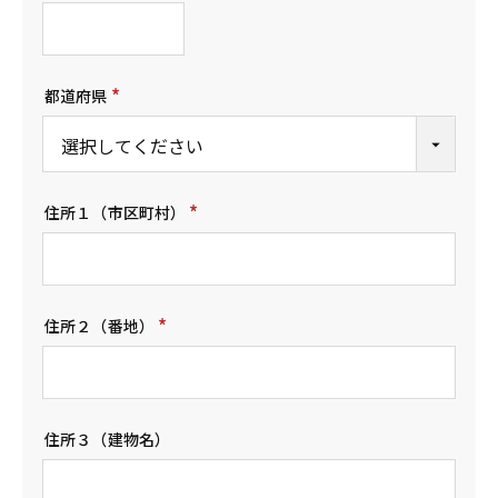
(
必
須
)
都道府県
(
必
須
)
住所１（市区町村）
(
必
須
)
住所２（番地）
(
必
須
)
住所３（建物名）