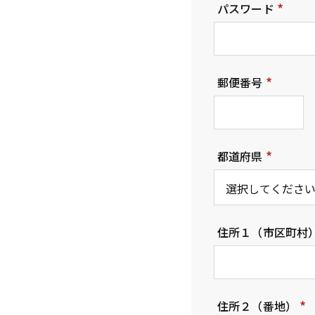
パスワード
(
必
須
郵便番号
)
(
必
須
都道府県
)
(
必
須
住所１（市区町村
)
住所２（番地）