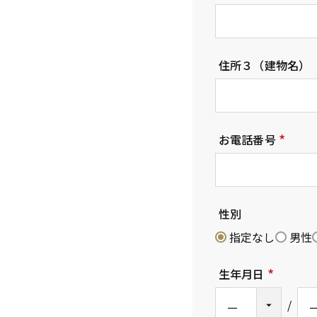
(
必
須
住所３（建物名）
)
お電話番号
(
必
須
性別
)
指定なし
男性
生年月日
(
必