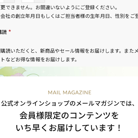
変更できません。お間違いないようにご登録ください。
、会社の創立年月日もしくはご担当者様の生年月日、性別をご
購読
(
必
ご購読いただくと、新商品やセール情報をお届けします。また
須
ントなどお得な情報をお届けします。
)