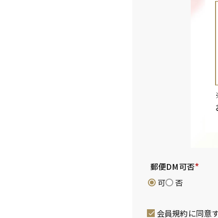
郵便DM可否
(
可
否
必
須
会員規約
に同意