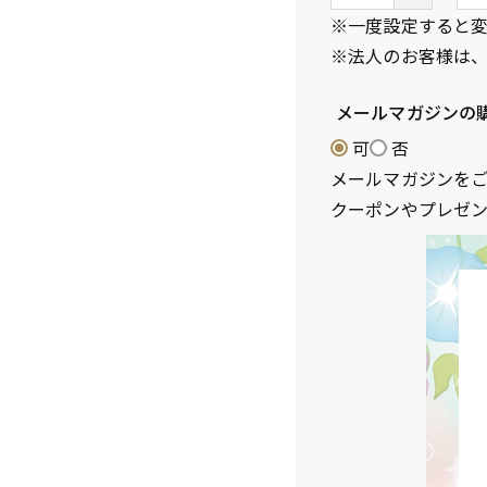
須
※一度設定すると
)
※法人のお客様は
メールマガジンの
可
否
メールマガジンを
クーポンやプレゼ