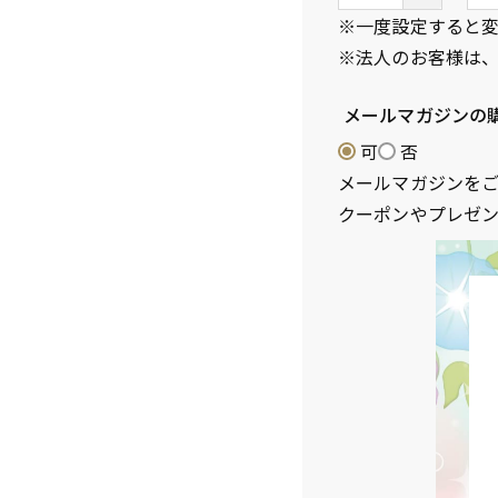
須
※一度設定すると
)
※法人のお客様は
メールマガジンの
可
否
メールマガジンを
クーポンやプレゼ