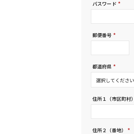
パスワード
(
必
須
郵便番号
)
(
必
須
都道府県
)
(
必
須
住所１（市区町村
)
住所２（番地）