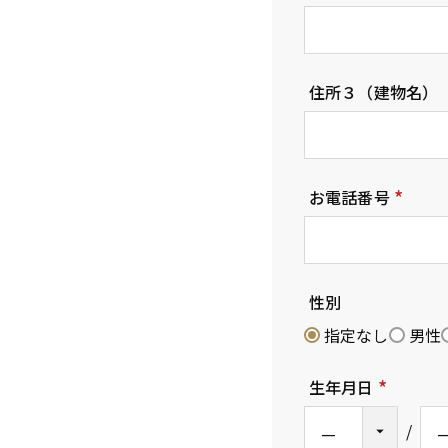
(
必
須
住所３（建物名）
)
お電話番号
(
必
須
性別
)
指定なし
男性
生年月日
(
必