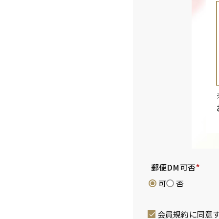
郵便DM可否
(
可
否
必
須
会員規約
に同意