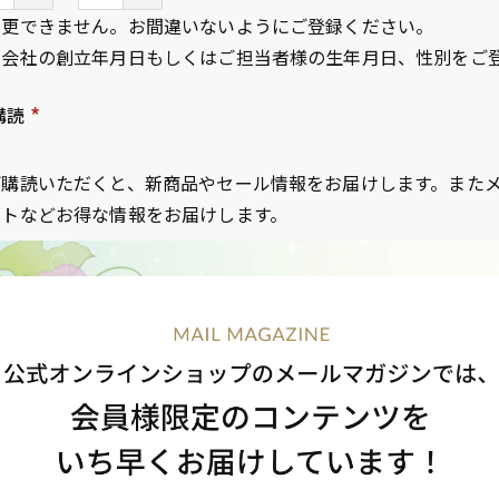
変更できません。お間違いないようにご登録ください。
、会社の創立年月日もしくはご担当者様の生年月日、性別をご
購読
(
必
ご購読いただくと、新商品やセール情報をお届けします。また
須
ントなどお得な情報をお届けします。
)