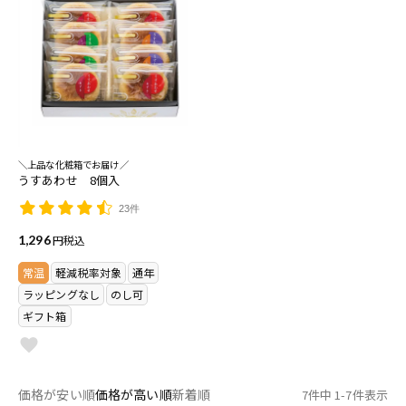
＼上品な化粧箱でお届け／
うすあわせ 8個入
23件
1,296
税込
常温
軽減税率対象
通年
ラッピングなし
のし可
ギフト箱
価格が安い順
価格が高い順
新着順
7
件中
1
-
7
件表示