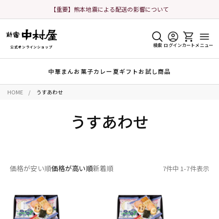
【重要】熊本地震による配送の影響について
検索
ログイン
カート
メニュー
公式オンラインショップ
中華まん
お菓子
カレー
夏ギフト
お試し商品
HOME
うすあわせ
うすあわせ
価格が安い順
価格が高い順
新着順
7
件中
1
-
7
件表示