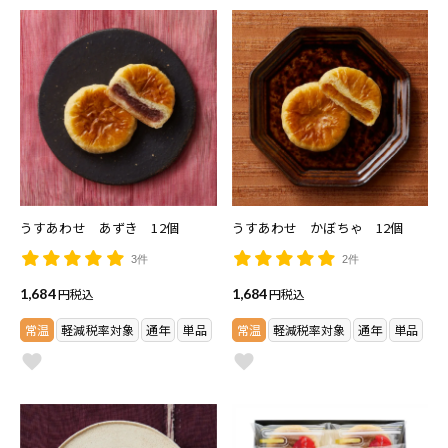
うすあわせ あずき 12個
うすあわせ かぼちゃ 12個
3件
2件
1,684
税込
1,684
税込
常温
軽減税率対象
通年
単品
常温
軽減税率対象
通年
単品