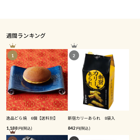
週間ランキング
1
2
逸品どら焼 6個【送料別】
新宿カリーあられ 8袋入
1,188
(税込)
842
(税込)