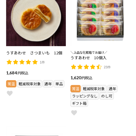
うすあわせ さつまいも 12個
＼上品な化粧箱でお届け／
うすあわせ 10個入
1件
23件
1,684
税込
1,620
税込
常温
軽減税率対象
通年
単品
常温
軽減税率対象
通年
ラッピングなし
のし可
ギフト箱