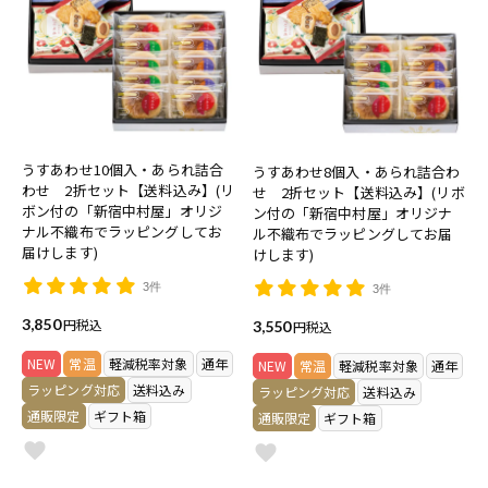
うすあわせ10個入・あられ詰合
うすあわせ8個入・あられ詰合わ
わせ 2折セット【送料込み】(リ
せ 2折セット【送料込み】(リボ
ボン付の「新宿中村屋」オリジ
ン付の「新宿中村屋」オリジナ
ナル不織布でラッピングしてお
ル不織布でラッピングしてお届
届けします)
けします)
3件
3件
3,850
税込
3,550
税込
NEW
常温
軽減税率対象
通年
NEW
常温
軽減税率対象
通年
ラッピング対応
送料込み
ラッピング対応
送料込み
通販限定
ギフト箱
通販限定
ギフト箱