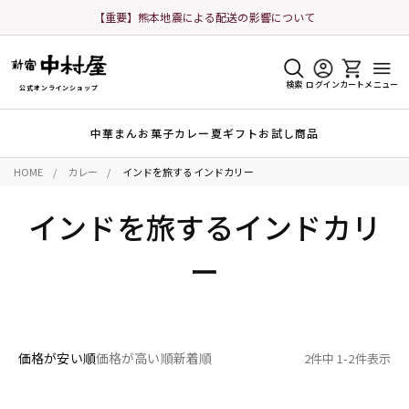
【重要】熊本地震による配送の影響について
検索
ログイン
カート
メニュー
公式オンラインショップ
中華まん
お菓子
カレー
夏ギフト
お試し商品
HOME
カレー
インドを旅するインドカリー
インドを旅するインドカリ
ー
価格が安い順
価格が高い順
新着順
2
件中
1
-
2
件表示