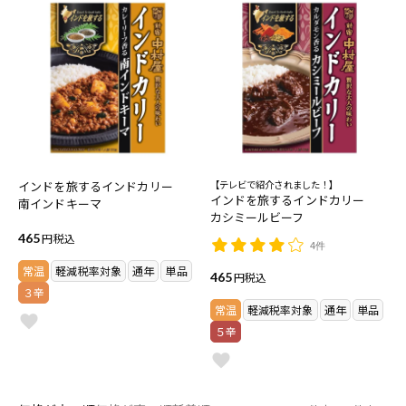
インドを旅するインドカリー
【テレビで紹介されました！】
インドを旅するインドカリー
南インドキーマ
カシミールビーフ
465
税込
4件
常温
軽減税率対象
通年
単品
465
税込
３辛
常温
軽減税率対象
通年
単品
５辛