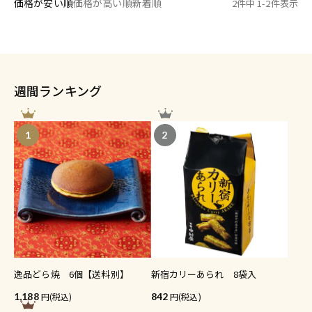
価格が安い順
価格が高い順
新着順
2
件中
1
-
2
件表示
週間ランキング
1
2
逸品どら焼 6個【送料別】
新宿カリーあられ 8袋入
1,188
(税込)
842
(税込)