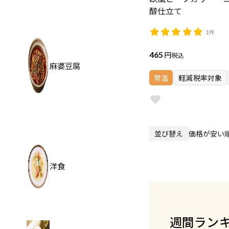
醇仕立て
1件
465
税込
麻婆豆腐
常温
軽減税率対象
並び替え
価格が安い
洋食
週間ラン