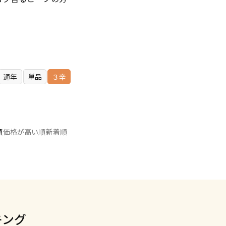
通年
単品
３辛
順
価格が高い順
新着順
キング