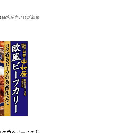
順
価格が高い順
新着順
コク香るビーフの芳