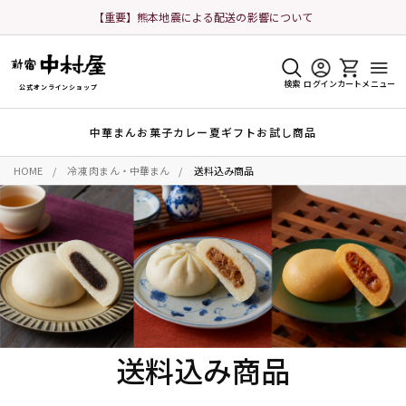
【重要】熊本地震による配送の影響について
検索
ログイン
カート
メニュー
公式オンラインショップ
中華まん
お菓子
カレー
夏ギフト
お試し商品
HOME
冷凍 肉まん・中華まん
送料込み商品
送料込み商品