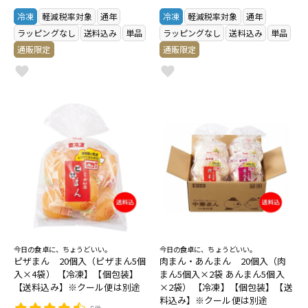
冷凍
軽減税率対象
通年
冷凍
軽減税率対象
通年
ラッピングなし
送料込み
単品
ラッピングなし
送料込み
単品
通販限定
通販限定
今日の食卓に、ちょうどいい。
今日の食卓に、ちょうどいい。
ピザまん 20個入（ピザまん5個
肉まん・あんまん 20個入（肉
入×4袋） 【冷凍】【個包装】
まん5個入×2袋 あんまん5個入
【送料込み】※クール便は別途
×2袋） 【冷凍】【個包装】【送
料込み】※クール便は別途