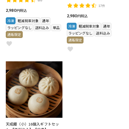
6件
17件
2,980
税込
2,980
税込
冷凍
軽減税率対象
通年
冷凍
軽減税率対象
通年
ラッピングなし
送料込み
単品
ラッピングなし
送料込み
通販限定
通販限定
天成饅（小）16個入ギフトセッ