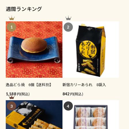
週間ランキング
1
2
逸品どら焼 6個【送料別】
新宿カリーあられ 8袋入
1,188
(税込)
842
(税込)
3
4