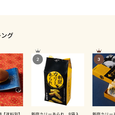
キング
2
3
個【送料別】
新宿カリーあられ 8袋入
新宿カリー