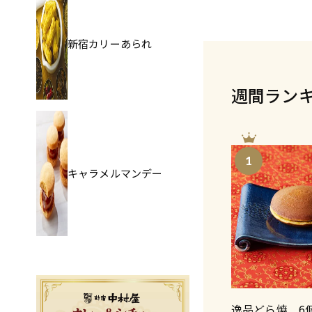
新宿カリーあられ
週間ラン
1
キャラメルマンデー
逸品どら焼 6