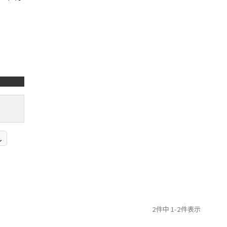
し
2
件中
1
-
2
件表示