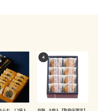
4
あられ 12袋入
月餅 8個入【取扱店限定】