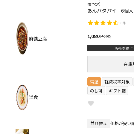
頃予定）
あんバタパイ 6個入
6件
1,080
税込
麻婆豆腐
販売を終了
在庫
常温
軽減税率対象
のし可
ギフト箱
洋食
並び替え
価格が安い