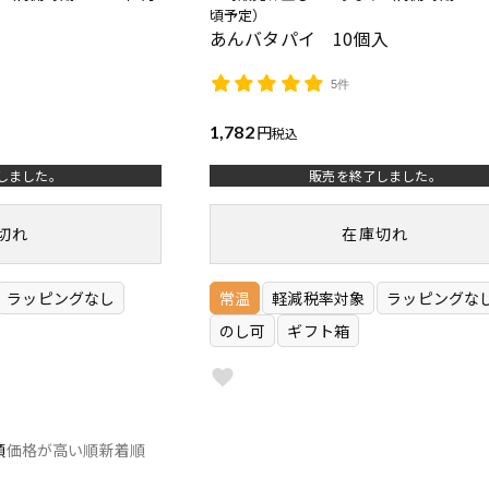
頃予定）
あんバタパイ 10個入
5件
1,782
税込
しました。
販売を終了しました。
切れ
在庫切れ
ラッピングなし
常温
軽減税率対象
ラッピングな
のし可
ギフト箱
順
価格が高い順
新着順